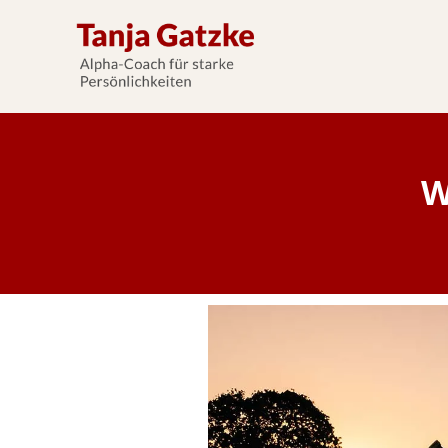
W
Thema: