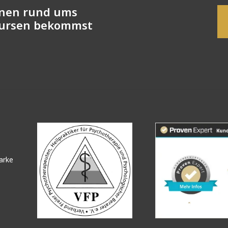
onen rund ums
Kursen bekommst
arke