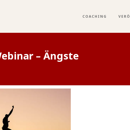
COACHING
VER
ebinar – Ängste
 Ängste