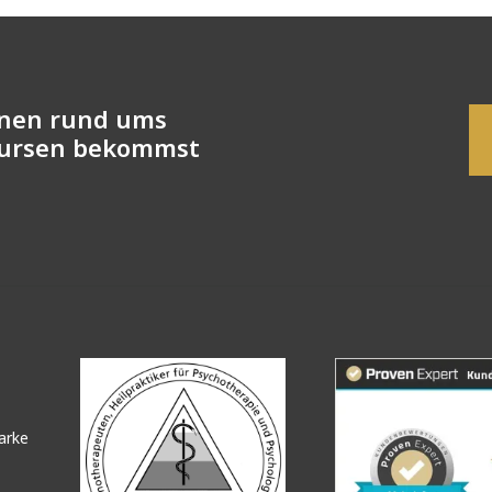
onen rund ums
Kursen bekommst
arke