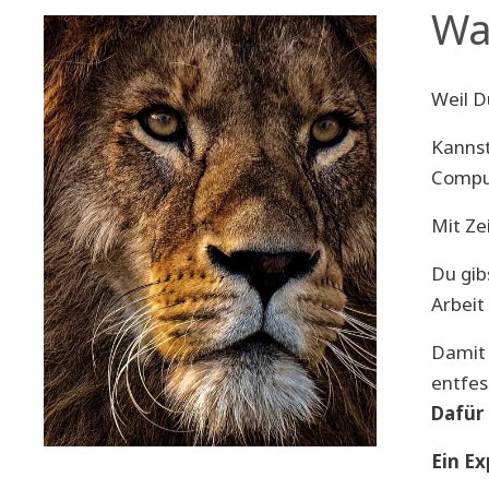
Wa
Weil D
Kannst
Compu
Mit Ze
Du gib
Arbeit
Damit 
entfes
Dafür 
Ein Ex