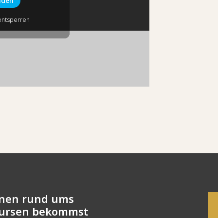
aden
entsperren
onen rund ums
Kursen bekommst