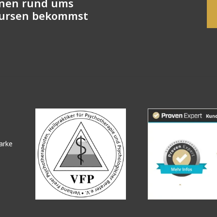
onen rund ums
Kursen bekommst
arke