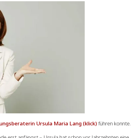
ngsberaterin Ursula Maria Lang (klick)
führen konnte.
de erst anfängst – Ursula hat schon vor Jahrzehnten eine