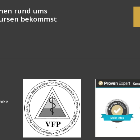
onen rund ums
Kursen bekommst
arke